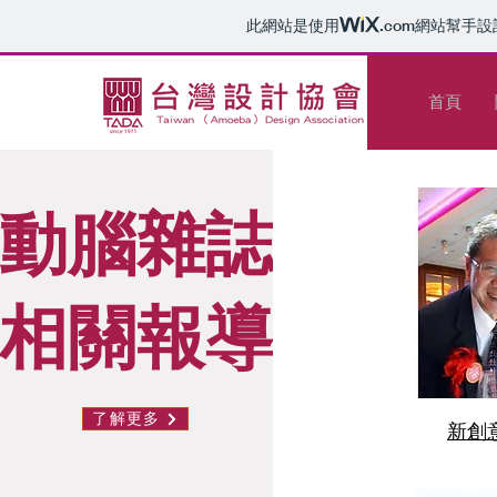
此網站是使用
.com
網站幫手設
首頁
動腦雜誌
相關報導
了解更多
新創